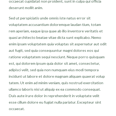
occaecat cupidatat non proident, sunt in culpa qui officia
deserunt mollit anim.
Sed ut perspiciatis unde omnis iste natus error sit
voluptatem accusantium doloremque laudan tium, totam
rem aperiam, eaque ipsa quae ab illo inventore veritatis et
quasi architecto beatae vitae dicta sunt explicabo. Nemo
enim ipsam voluptatem quia voluptas sit aspernatur aut odit
aut fugit, sed quia consequuntur magni dolores eos qui
ratione voluptatem sequi nesciunt. Neque porro quisquam
est, qui dolorem ipsum quia dolor sit amet, consectetur,
adipisci velit, sed quia non numquam eius modi tempora
incidunt ut labore et dolore magnam aliquam quaerat volup
tatem. Ut enim ad minim veniam, quis nostrud exercitation
ullamco laboris nisi ut aliquip ex ea commodo consequat.
Duis aute irure dolor in reprehenderit in voluptate velit
esse cillum dolore eu fugiat nulla pariatur. Excepteur sint
occaecat.