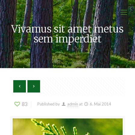
Vivamus sit amet metus
sem imperdiet
83
Published by
admin
at
6. Mai 2014