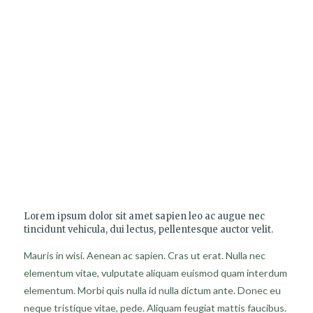
„Lorem modi tempora incidunt ut
labore et dolore magnam moditeora
incidunt ut labore et dolore
magnam.”
Lorem ipsum dolor sit amet sapien leo ac augue nec
tincidunt vehicula, dui lectus, pellentesque auctor velit.
Mauris in wisi. Aenean ac sapien. Cras ut erat. Nulla nec
elementum vitae, vulputate aliquam euismod quam interdum
elementum. Morbi quis nulla id nulla dictum ante. Donec eu
neque tristique vitae, pede. Aliquam feugiat mattis faucibus.